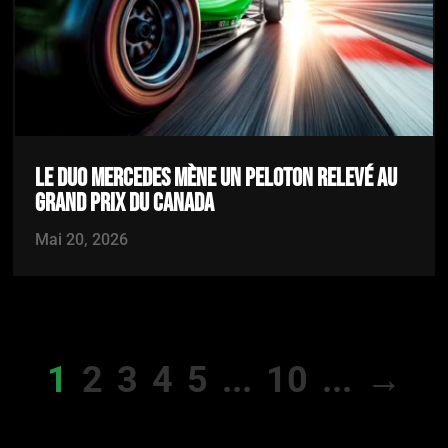
LE DUO MERCEDES MÈNE UN PELOTON RELEVÉ AU
GRAND PRIX DU CANADA
Mai 20, 2026
1
2
3
4
5
...
10
...
→