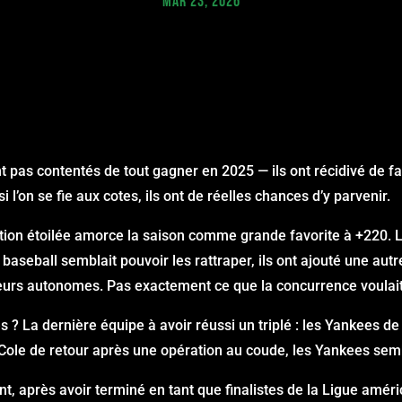
MAR 23, 2026
pas contentés de tout gagner en 2025 — ils ont récidivé de fa
si l’on se fie aux cotes, ils ont de réelles chances d’y parvenir.
tion étoilée amorce la saison comme grande favorite à +220. 
baseball semblait pouvoir les rattraper, ils ont ajouté une au
eurs autonomes. Pas exactement ce que la concurrence voulait
s ? La dernière équipe à avoir réussi un triplé : les Yankees 
 Cole de retour après une opération au coude, les Yankees semb
nt, après avoir terminé en tant que finalistes de la Ligue amé