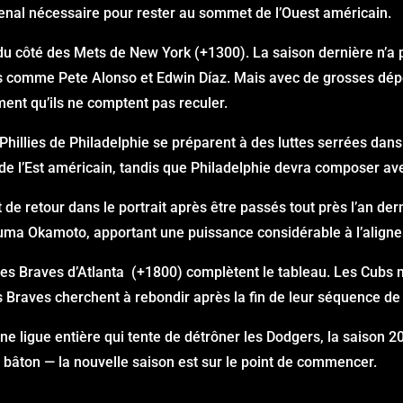
arsenal nécessaire pour rester au sommet de l’Ouest américain.
 côté des Mets de New York (+1300). La saison dernière n’a pas
lés comme Pete Alonso et Edwin Díaz. Mais avec de grosses dé
ement qu’ils ne comptent pas reculer.
Phillies de Philadelphie se préparent à des luttes serrées dans
 de l’Est américain, tandis que Philadelphie devra composer 
de retour dans le portrait après être passés tout près l’an der
uma Okamoto, apportant une puissance considérable à l’align
les Braves d’Atlanta (+1800) complètent le tableau. Les Cubs m
s Braves cherchent à rebondir après la fin de leur séquence de
 une ligue entière qui tente de détrôner les Dodgers, la saison
u bâton — la nouvelle saison est sur le point de commencer.